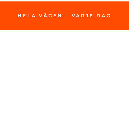
HELA VÄGEN – VARJE DAG
Personuppgiftspolicy
Apply for a job
About us