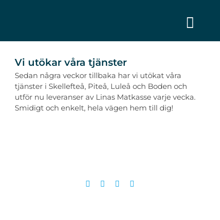
Fortsätt
till
innehållet
Togg
Navi
Visa
Tjänster
större
Vi utökar våra tjänster
bild
Sedan några veckor tillbaka har vi utökat våra
Hållbarhet
tjänster i Skellefteå, Piteå, Luleå och Boden och
utför nu leveranser av Linas Matkasse varje vecka.
Smidigt och enkelt, hela vägen hem till dig!
Jobba hos oss
Om oss
Kontakta oss
Facebook
X
LinkedIn
E-
post
Sponsring