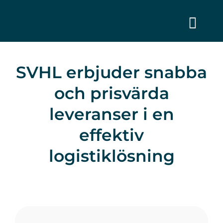
Fortsätt
till
innehållet
Togg
Navi
Tjänster
SVHL erbjuder snabba
Hållbarhet
och prisvärda
leveranser i en
Jobba hos oss
effektiv
logistiklösning
Om oss
Kontakta oss
Sponsring