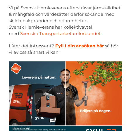
Vi på Svensk Hemleverans eftersträvar jämställdhet
& mångfald och värdesätter därför sökande med
skilda bakgrunder och erfarenheter.
Svensk Hemleverans har kollektivavtal
med
Svenska Transportarbetareförbundet
.
Låter det intressant?
Fyll i din ansökan här
så hör
vi av oss så snart vi kan.