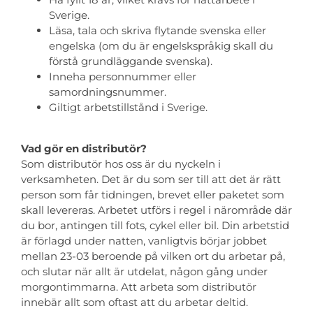
Sverige.
Läsa, tala och skriva flytande svenska eller
Personuppgiftspolicy
engelska (om du är engelskspråkig skall du
förstå grundläggande svenska).
Inneha personnummer eller
Apply for a job
samordningsnummer.
Giltigt arbetstillstånd i Sverige.
About us
Vad gör en distributör?
Som distributör hos oss är du nyckeln i
verksamheten. Det är du som ser till att det är rätt
person som får tidningen, brevet eller paketet som
skall levereras. Arbetet utförs i regel i närområde där
du bor, antingen till fots, cykel eller bil. Din arbetstid
är förlagd under natten, vanligtvis börjar jobbet
mellan 23-03 beroende på vilken ort du arbetar på,
och slutar när allt är utdelat, någon gång under
morgontimmarna. Att arbeta som distributör
innebär allt som oftast att du arbetar deltid.