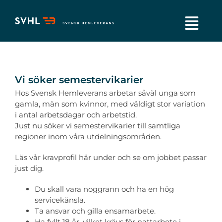
Fortsätt
till
innehållet
Togg
Navi
Tjänster
Vi söker semestervikarier
Hållbarhet
Hos Svensk Hemleverans arbetar såväl unga som
gamla, män som kvinnor, med väldigt stor variation
i antal arbetsdagar och arbetstid.
Jobba hos oss
Just nu söker vi semestervikarier till samtliga
regioner inom våra utdelningsområden.
Om oss
Läs vår kravprofil här under och se om jobbet passar
just dig.
Kontakta oss
Du skall vara noggrann och ha en hög
servicekänsla.
Ta ansvar och gilla ensamarbete.
Sponsring
Ha fyllt 18 år, vilket krävs för nattarbete i