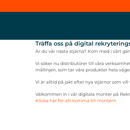
Fortsätt
till
innehållet
Träffa oss på digital rekryterin
Är du vår nästa stjärna? Kom med i vårt gän
Vi söker nu distributörer till våra verksamhe
mållinjen, som tar våra produkter hela väge
Vi är alltid på jakt efter nya stjärnor som vi
Välkommen in i vår digitala monter på Rekr
Klicka här för att komma till montern.