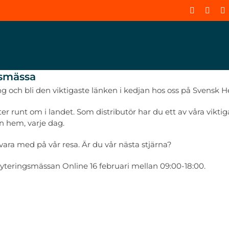
gsmässa
g och bli den viktigaste länken i kedjan hos oss på Svensk 
ter runt om i landet. Som distributör har du ett av våra vikti
n hem, varje dag.
ll vara med på vår resa. Är du vår nästa stjärna?
yteringsmässan Online 16 februari mellan 09:00-18:00.