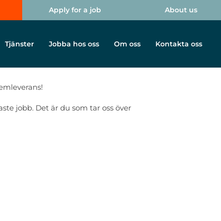
Apply for a job
About us
Tjänster
Jobba hos oss
Om oss
Kontakta oss
Hemleverans!
gaste jobb. Det är du som tar oss över