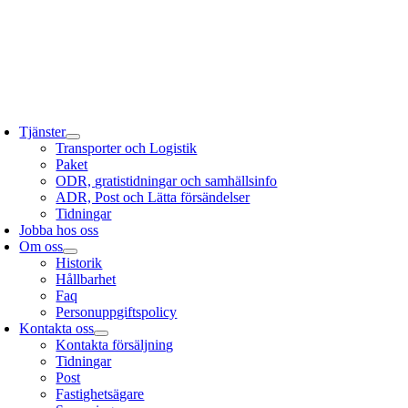
Fortsätt
till
innehållet
oggle
avigation
Tjänster
Transporter och Logistik
Paket
ODR, gratistidningar och samhällsinfo
ADR, Post och Lätta försändelser
Tidningar
Jobba hos oss
Om oss
Historik
Hållbarhet
Faq
Personuppgiftspolicy
Kontakta oss
Kontakta försäljning
Tidningar
Post
Fastighetsägare