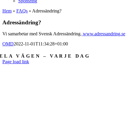
Sponsring
Hem
»
FAQs
»
Adressändring?
Adressändring?
Vi samarbetar med Svensk Adressändring.
www.adressandring.se
OMD
2022-11-01T11:34:28+01:00
Facebook
X
LinkedIn
E-
ELA VÄGEN – VARJE DAG
post
Page load link
Till
toppen