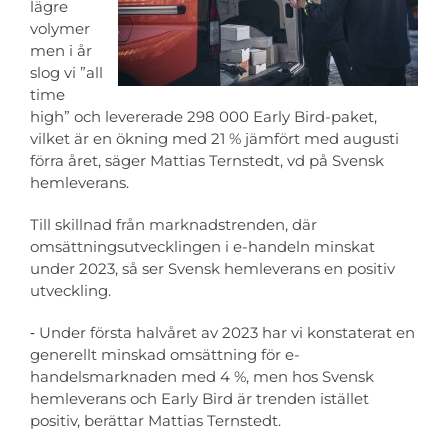
lägre
volymer
men i år
Personuppgiftspolicy
slog vi ”all
time
high” och levererade 298 000 Early Bird-paket,
Apply for a job
vilket är en ökning med 21 % jämfört med augusti
förra året, säger Mattias Ternstedt, vd på Svensk
hemleverans.
About us
Till skillnad från marknadstrenden, där
omsättningsutvecklingen i e-handeln minskat
under 2023, så ser Svensk hemleverans en positiv
utveckling.
‑ Under första halvåret av 2023 har vi konstaterat en
generellt minskad omsättning för e-
handelsmarknaden med 4 %, men hos Svensk
hemleverans och Early Bird är trenden istället
positiv, berättar Mattias Ternstedt.