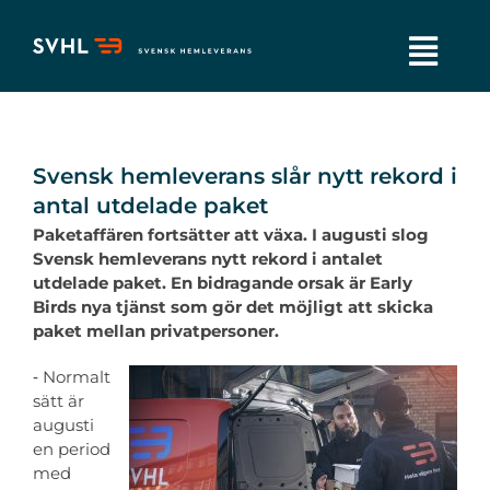
Fortsätt
till
innehållet
Togg
Navi
Tjänster
Svensk hemleverans slår nytt rekord i
Hållbarhet
antal utdelade paket
Paketaffären fortsätter att växa. I augusti slog
Svensk hemleverans nytt rekord i antalet
Jobba hos oss
utdelade paket. En bidragande orsak är Early
Birds nya tjänst som gör det möjligt att skicka
paket mellan privatpersoner.
Om oss
‑ Normalt
sätt är
Kontakta oss
augusti
en period
med
Sponsring