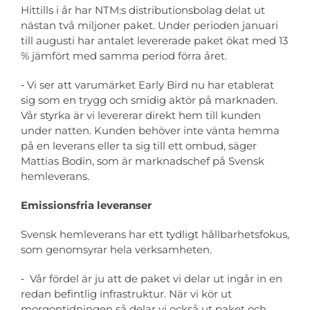
Hittills i år har NTM:s distributionsbolag delat ut
nästan två miljoner paket. Under perioden januari
till augusti har antalet levererade paket ökat med 13
% jämfört med samma period förra året.
‑ Vi ser att varumärket Early Bird nu har etablerat
sig som en trygg och smidig aktör på marknaden.
Vår styrka är vi levererar direkt hem till kunden
under natten. Kunden behöver inte vänta hemma
på en leverans eller ta sig till ett ombud, säger
Mattias Bodin, som är marknadschef på Svensk
hemleverans.
Emissionsfria leveranser
Svensk hemleverans har ett tydligt hållbarhetsfokus,
som genomsyrar hela verksamheten.
‑ Vår fördel är ju att de paket vi delar ut ingår in en
redan befintlig infrastruktur. När vi kör ut
morgontidningen så delar vi också ut paket och